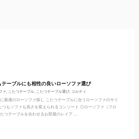
もテーブルにも相性の良いローソファ選び
ファ
,
こたつテーブル
,
こたつテーブル選び
,
コルティ
に最適のローソファ探し こたつテーブルに合うローソファのサイ
こたつもソファも高さを変えられるコンソート ◎ローソファ（フロ
たつテーブルを合わせるお部屋のレイア ...