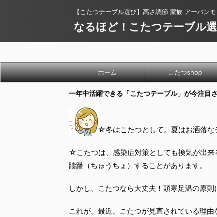
【こたつテーブル選び】高さ調節 家族 アーバンモ
なるほど！こたつテーブル選
ホーム
こたつshop
一年中活躍できる「こたつテーブル」が今注目
☆冬はこたつとして。夏はお洒落な
☆こたつは、感染症対策としても換気が出来
躊躇（ちゅうちょ）することがあります。
しかし、こたつなら大丈夫！頭寒足温の原則
これが、最近、こたつが見直されている理由