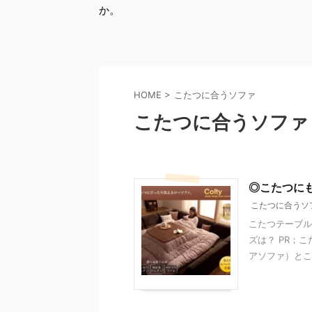
か。
HOME
>
こたつに合うソファ
こたつに合うソファ
◎こたつに
こたつに合うソ
こたつテーブル
ズは？ PR；
アソファ）とこ