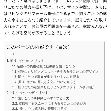
りごたつの魅力はさまざまです。このブログ記事では、掘
りごたつの魅力を掘り下げ、そのデザインや歴史、さらに
はリビングのリフォーム事例に至るまで、掘りごたつの魅
力を余すところなく紹介していきます。掘りごたつを取り
入れることで、お部屋の雰囲気が一新され、家族みんなが
くつろげる空間が広がることでしょう。
このページの内容です（目次）
掘りごたつのメリット
足腰への負担軽減に効果的な掘りごたつ
和室にもリビングにもマッチする掘りごたつのデザイン
掘りごたつで家族が集まりやすくなる理由
掘りごたつの歴史と文化について知ろう
掘りごたつを活用したリビングのリフォーム事例紹介
掘りごたつのデメリット
掘りごたつを掃除しやすくする工夫
模様替えをスムーズにする掘りごたつの選び方
掘りごたつ導入時の費用や注意点