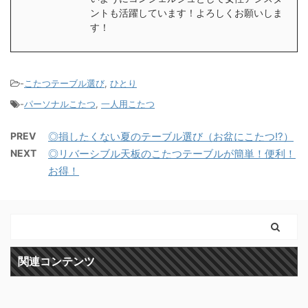
ントも活躍しています！よろしくお願いしま
す！
-
こたつテーブル選び
,
ひとり
-
パーソナルこたつ
,
一人用こたつ
PREV
◎損したくない夏のテーブル選び（お盆にこたつ!?）
NEXT
◎リバーシブル天板のこたつテーブルが簡単！便利！
お得！
関連コンテンツ