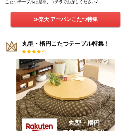
こ
たつテーブルは是非、コチラでお探しください♪
≫楽天 アーバンこたつ特集
丸型・楕円こたつテーブル特集！